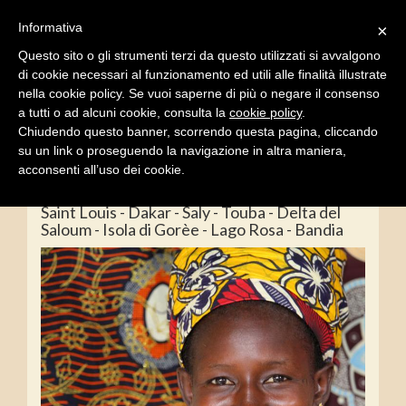
Informativa
×
Questo sito o gli strumenti terzi da questo utilizzati si avvalgono
di cookie necessari al funzionamento ed utili alle finalità illustrate
Toggle
navigati
nella cookie policy. Se vuoi saperne di più o negare il consenso
a tutti o ad alcuni cookie, consulta la
cookie policy
.
Chiudendo questo banner, scorrendo questa pagina, cliccando
su un link o proseguendo la navigazione in altra maniera,
acconsenti all’uso dei cookie.
Gran Tour del Senegal
Saint Louis - Dakar - Saly - Touba - Delta del
Saloum - Isola di Gorèe - Lago Rosa - Bandia