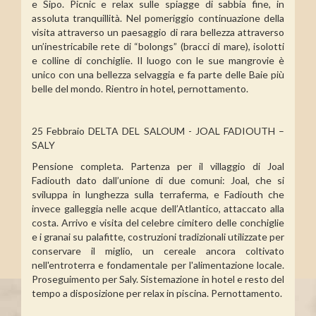
e Sipo. Picnic e relax sulle spiagge di sabbia fine, in
assoluta tranquillità. Nel pomeriggio continuazione della
visita attraverso un paesaggio di rara bellezza attraverso
un’inestricabile rete di “bolongs” (bracci di mare), isolotti
e colline di conchiglie. Il luogo con le sue mangrovie è
unico con una bellezza selvaggia e fa parte delle Baie più
belle del mondo. Rientro in hotel, pernottamento.
25 Febbraio DELTA DEL SALOUM - JOAL FADIOUTH –
SALY
Pensione completa. Partenza per il villaggio di Joal
Fadiouth dato dall’unione di due comuni: Joal, che si
sviluppa in lunghezza sulla terraferma, e Fadiouth che
invece galleggia nelle acque dell’Atlantico, attaccato alla
costa. Arrivo e visita del celebre cimitero delle conchiglie
e i granai su palafitte, costruzioni tradizionali utilizzate per
conservare il miglio, un cereale ancora coltivato
nell'entroterra e fondamentale per l'alimentazione locale.
Proseguimento per Saly. Sistemazione in hotel e resto del
tempo a disposizione per relax in piscina. Pernottamento.